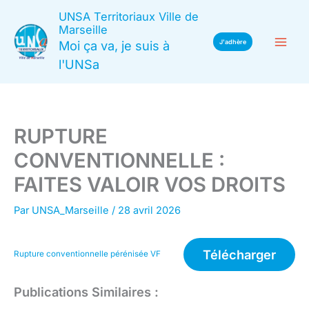
Aller
UNSA Territoriaux Ville de
au
Marseille
Moi ça va, je suis à
J'adhère
contenu
l'UNSa
RUPTURE
CONVENTIONNELLE :
FAITES VALOIR VOS DROITS
Par
UNSA_Marseille
/
28 avril 2026
Télécharger
Rupture conventionnelle pérénisée VF
Publications Similaires :