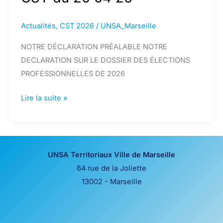
Actualités
,
CST 2026
/
UNSA_Marseille
NOTRE DÉCLARATION PRÉALABLE NOTRE
DECLARATION SUR LE DOSSIER DES ÉLECTIONS
PROFESSIONNELLES DE 2026
CST
Lire la suite »
du
20
04
26
UNSA Territoriaux Ville de Marseille
64 rue de la Joliette
13002 - Marseille