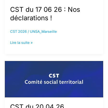
CST du 17 06 26 : Nos
déclarations !
CST 2026
/
UNSA_Marseille
CST
Lire la suite »
du
17
06
26
:
Nos
déclarations
!
CST du 20 04 26